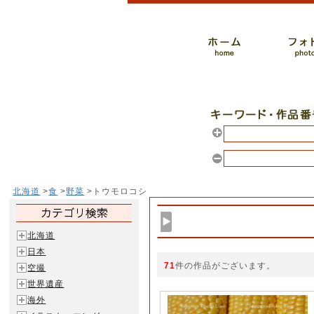
北海道
>
食
>
野菜
>トウモロコシ
北海道
日本
71
件の作品がございます。
空撮
世界遺産
海外