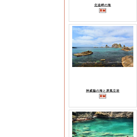
北追岬の海
神威脇の海と屏風立岩