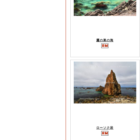
鷹の巣の海
ローソク岩