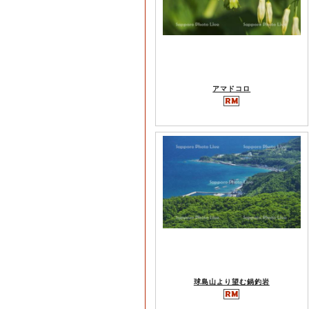
アマドコロ
球島山より望む鍋釣岩