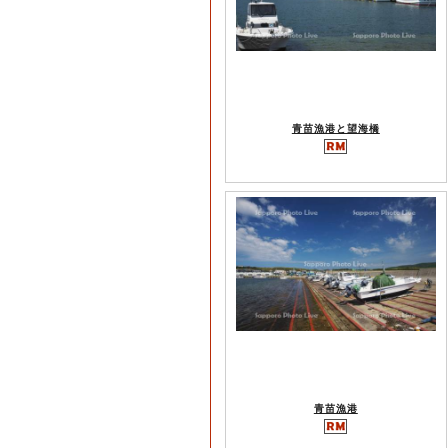
青苗漁港と望海橋
青苗漁港