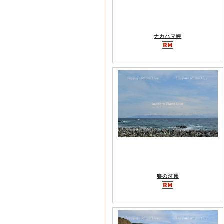
ナカハマ岬
賽の河原