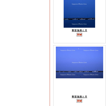
青苗漁港と月
青苗漁港と月