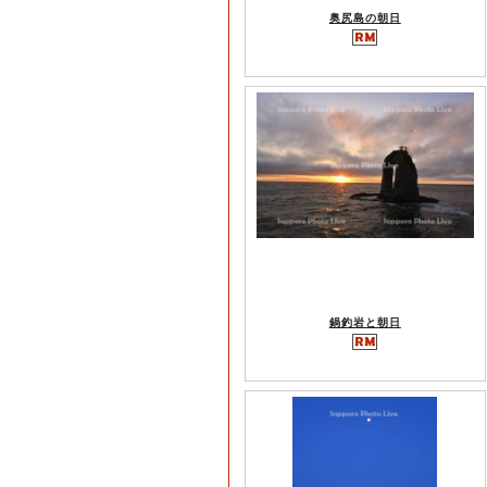
奥尻島の朝日
鍋釣岩と朝日