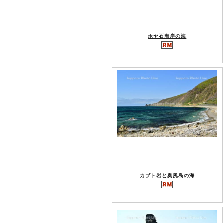
ホヤ石海岸の海
カブト岩と奥尻島の海