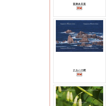
宮津弁天宮
ナカハマ岬