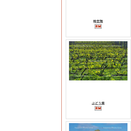
時空翔
ぶどう畑