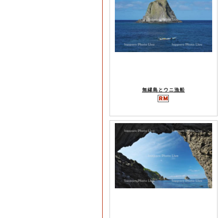
無縁島とウニ漁船