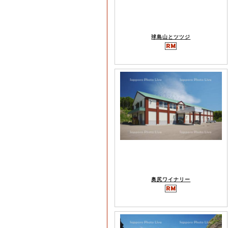
球島山とツツジ
奥尻ワイナリー