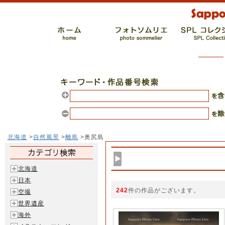
北海道
>
自然風景
>
離島
>奥尻島
北海道
日本
242
件の作品がございます。
空撮
世界遺産
海外