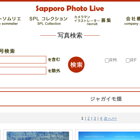
写真検索
ジャガイモ畑
1
 | 
2
 | 
3
 | 
4
次へ>>