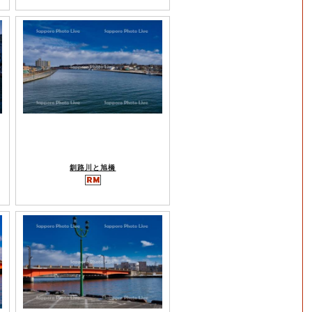
釧路川と旭橋