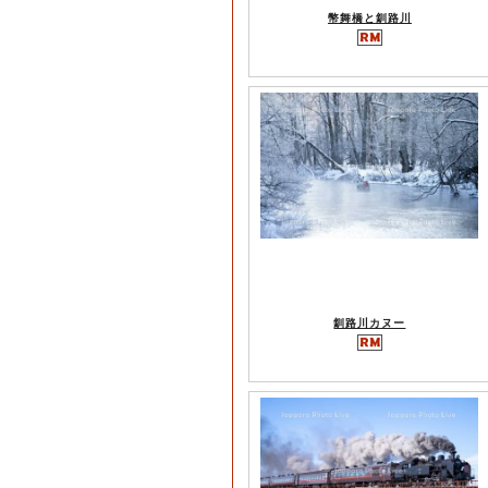
幣舞橋と釧路川
釧路川カヌー