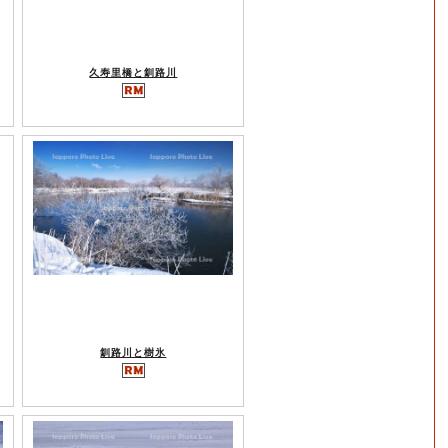
久寿里橋と釧路川
釧路川と樹氷