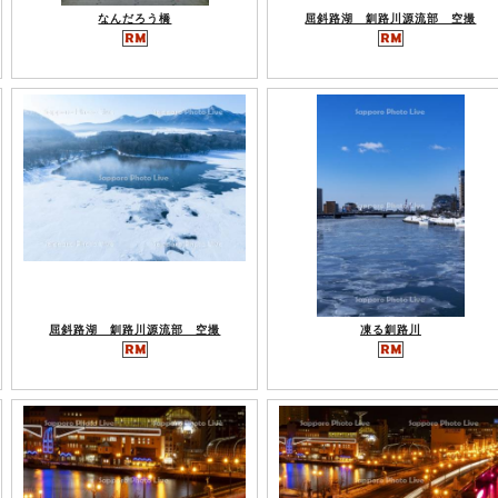
なんだろう橋
屈斜路湖 釧路川源流部 空撮
屈斜路湖 釧路川源流部 空撮
凍る釧路川