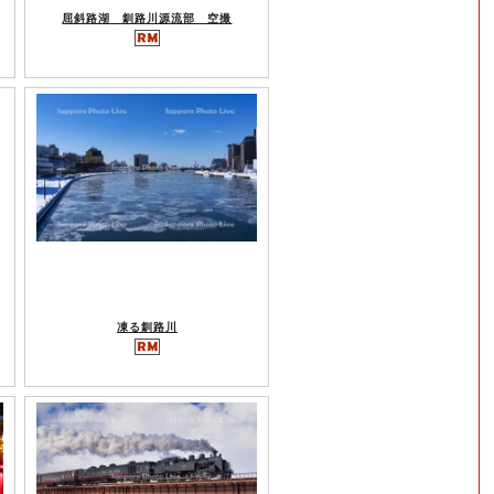
屈斜路湖 釧路川源流部 空撮
凍る釧路川