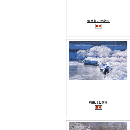
釧路川と住宅街
釧路川と樹氷