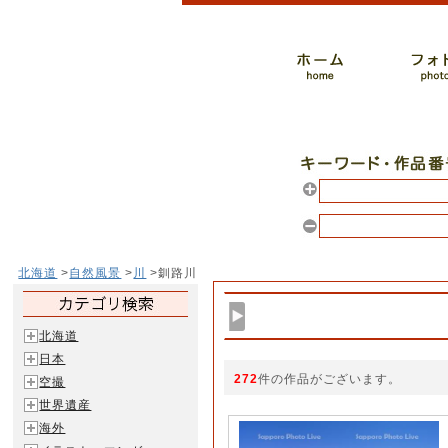
北海道
>
自然風景
>
川
>釧路川
北海道
日本
272
件の作品がございます。
空撮
世界遺産
海外