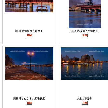
SL冬の湿原号と釧路川
SL冬の湿原号と釧路川
釧路川とぬさまい広場夜景
夕景の釧路川