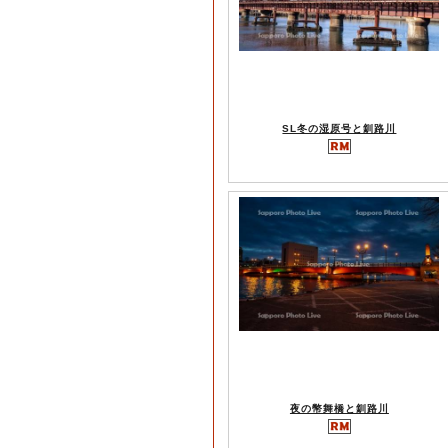
SL冬の湿原号と釧路川
夜の幣舞橋と釧路川