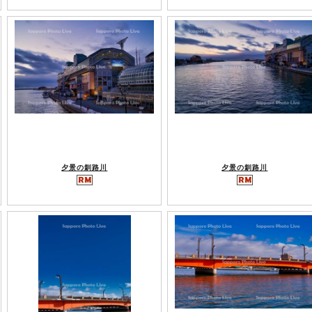
夕景の釧路川
夕景の釧路川