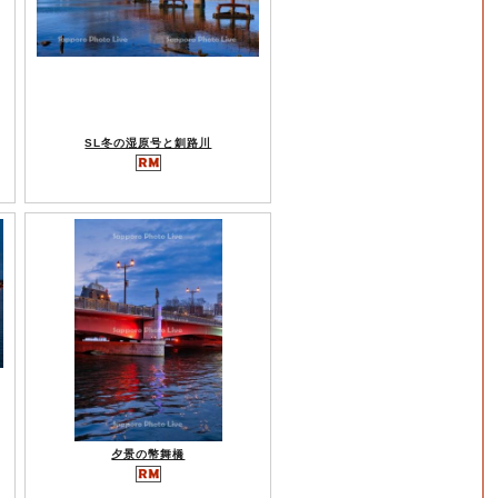
SL冬の湿原号と釧路川
夕景の幣舞橋