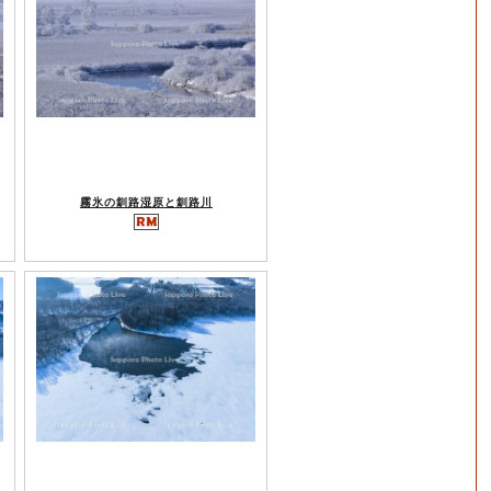
霧氷の釧路湿原と釧路川