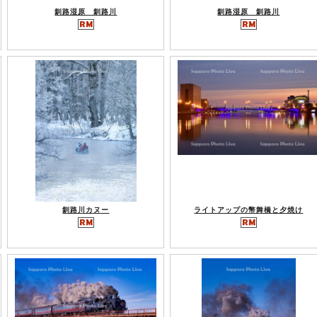
釧路湿原 釧路川
釧路湿原 釧路川
釧路川カヌー
ライトアップの幣舞橋と夕焼け