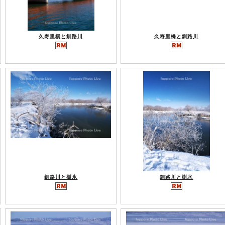
久寿里橋と釧路川
久寿里橋と釧路川
釧路川と樹氷
釧路川と樹氷