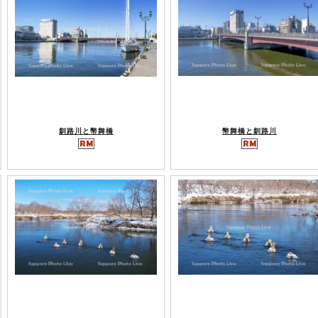
釧路川と幣舞橋
幣舞橋と釧路川