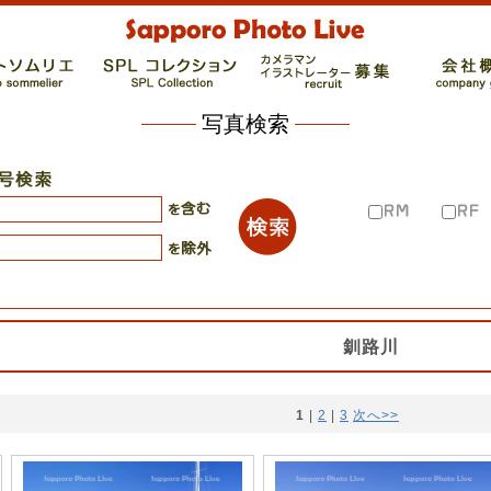
写真検索
釧路川
1
 | 
2
 | 
3
次へ>>