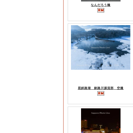
なんだろう橋
屈斜路湖 釧路川源流部 空撮