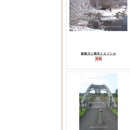
釧路川と樹氷とエゾシカ