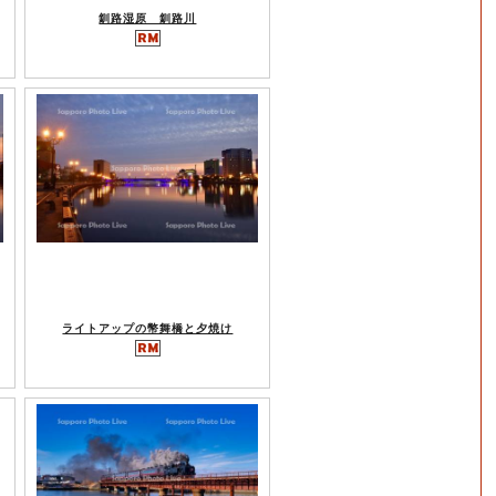
釧路湿原 釧路川
ライトアップの幣舞橋と夕焼け