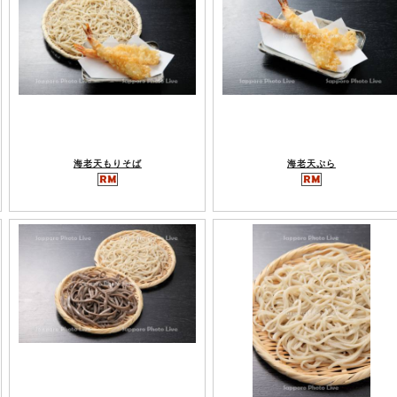
海老天もりそば
海老天ぷら