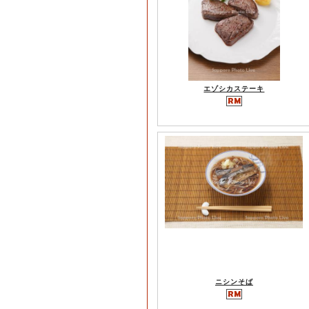
エゾシカステーキ
ニシンそば