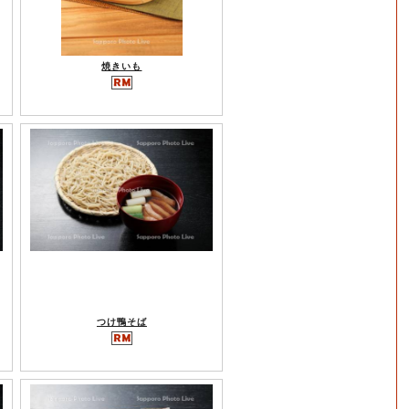
焼きいも
つけ鴨そば