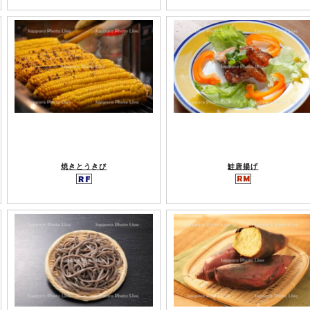
焼きとうきび
鮭唐揚げ