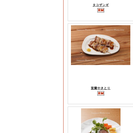
タコザンギ
室蘭やきとり