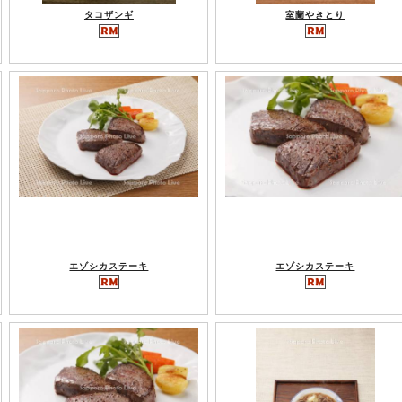
タコザンギ
室蘭やきとり
エゾシカステーキ
エゾシカステーキ