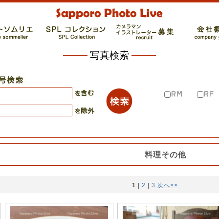
写真検索
料理その他
1
 | 
2
 | 
3
次へ>>