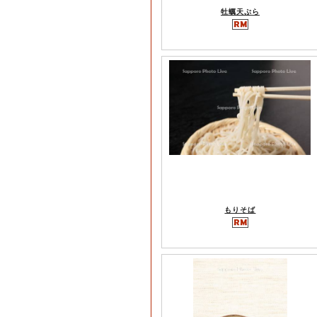
牡蠣天ぷら
もりそば