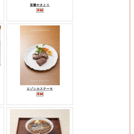
室蘭やきとり
エゾシカステーキ