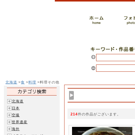
北海道
>
食
>
料理
>料理その他
北海道
日本
214
件の作品がございます。
空撮
世界遺産
海外