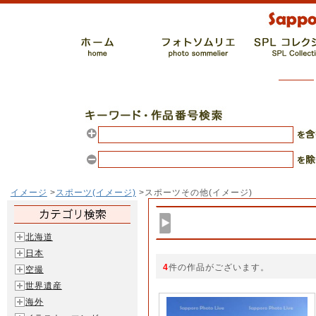
イメージ
>
スポーツ(イメージ)
>スポーツその他(イメージ)
北海道
日本
4
件の作品がございます。
空撮
世界遺産
海外